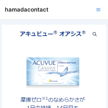
内
Main
hamadacontact
容
Men
を
ス
キ
ッ
プ