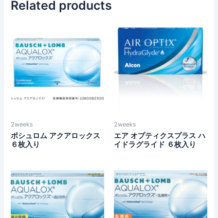
Related products
This
Thi
product
pro
has
ha
multiple
mul
variants.
var
The
Th
options
opt
may
ma
be
be
2weeks
2weeks
chosen
ch
ボシュロム アクアロックス
エア オプティクスプラス ハ
on
on
６枚入り
イドラグライド ６枚入り
the
the
product
pro
This
Thi
page
pa
product
pro
has
ha
multiple
mul