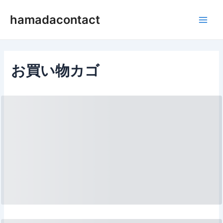
内
Main
hamadacontact
容
Men
を
ス
キ
ッ
お買い物カゴ
プ